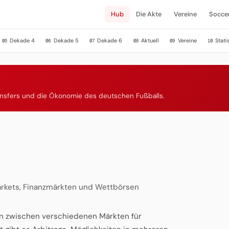
Hub
Die Akte
Vereine
Socce
Dekade 4
Dekade 5
Dekade 6
Aktuell
Vereine
Stati
05
06
07
08
09
10
ansfers und die Ökonomie des deutschen Fußballs.
rkets, Finanzmärkten und Wettbörsen
zen zwischen verschiedenen Märkten für