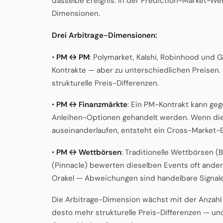
dasselbe Ereignis. In der Prediction-Market-Wel
Dimensionen.
Drei Arbitrage-Dimensionen:
•
PM ↔ PM
: Polymarket, Kalshi, Robinhood und G
Kontrakte — aber zu unterschiedlichen Preisen
strukturelle Preis-Differenzen.
•
PM ↔ Finanzmärkte
: Ein PM-Kontrakt kann ge
Anleihen-Optionen gehandelt werden. Wenn die 
auseinanderlaufen, entsteht ein Cross-Market-
•
PM ↔ Wettbörsen
: Traditionelle Wettbörsen (
(Pinnacle) bewerten dieselben Events oft anders 
Orakel — Abweichungen sind handelbare Signale
Die Arbitrage-Dimension wächst mit der Anzahl 
desto mehr strukturelle Preis-Differenzen — u