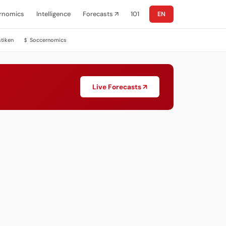
rnomics
Intelligence
Forecasts ↗
101
EN
stiken
Soccernomics
$
Live Forecasts ↗