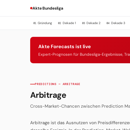
Akte Bundesliga
Gründung
Dekade 1
Dekade 2
Dekade 3
01
02
03
04
Akte Forecasts ist live
Expert-Prognosen für Bundesliga-Ergebnisse, Tr
PREDICTIONS — ARBITRAGE
Arbitrage
Cross-Market-Chancen zwischen Prediction Ma
Arbitrage ist das Ausnutzen von Preisdifferen