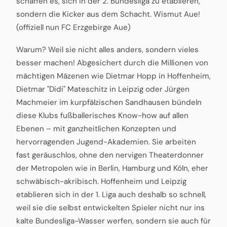
schaffen es, sich in der 2. Bundesliga zu etablieren,
sondern die Kicker aus dem Schacht. Wismut Aue!
(offiziell nun FC Erzgebirge Aue)
Warum? Weil sie nicht alles anders, sondern vieles
besser machen! Abgesichert durch die Millionen von
mächtigen Mäzenen wie Dietmar Hopp in Hoffenheim,
Dietmar "Didi" Mateschitz in Leipzig oder Jürgen
Machmeier im kurpfälzischen Sandhausen bündeln
diese Klubs fußballerisches Know-how auf allen
Ebenen – mit ganzheitlichen Konzepten und
hervorragenden Jugend-Akademien. Sie arbeiten
fast geräuschlos, ohne den nervigen Theaterdonner
der Metropolen wie in Berlin, Hamburg und Köln, eher
schwäbisch-akribisch. Hoffenheim und Leipzig
etablieren sich in der 1. Liga auch deshalb so schnell,
weil sie die selbst entwickelten Spieler nicht nur ins
kalte Bundesliga-Wasser werfen, sondern sie auch für