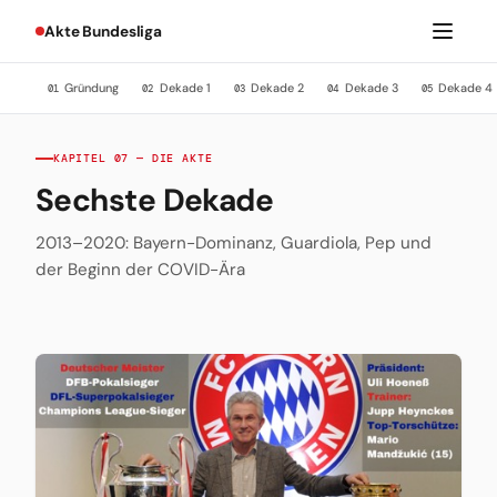
Akte Bundesliga
Gründung
Dekade 1
Dekade 2
Dekade 3
Dekade 4
01
02
03
04
05
KAPITEL 07 — DIE AKTE
Sechste Dekade
2013–2020: Bayern-Dominanz, Guardiola, Pep und
der Beginn der COVID-Ära