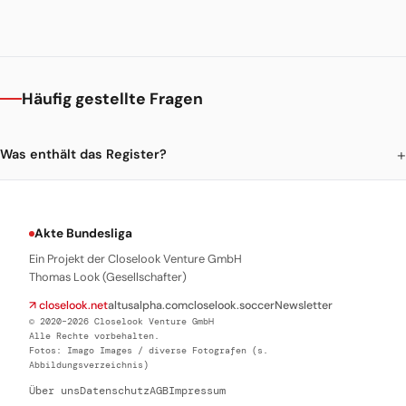
Häufig gestellte Fragen
Was enthält das Register?
Akte Bundesliga
Ein Projekt der Closelook Venture GmbH
Thomas Look (Gesellschafter)
↗ closelook.net
altusalpha.com
closelook.soccer
Newsletter
© 2020–2026 Closelook Venture GmbH
Alle Rechte vorbehalten.
Fotos: Imago Images / diverse Fotografen (s.
Abbildungsverzeichnis)
Über uns
Datenschutz
AGB
Impressum