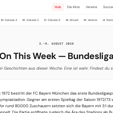
Hub
Die Akte
Vereine
Socce
Dekade 4
Dekade 5
Dekade 6
Aktuell
Vereine
Stati
05
06
07
08
09
10
3.–9. AUGUST 2026
On This Week — Bundeslig
ei Geschichten aus dieser Woche. Eine ist wahr. Findest du s
 1972 bestritt der FC Bayern München das erste Bundesligasp
mpiastadion. Gegner am ersten Spieltag der Saison 1972/73 
Vor rund 80.000 Zuschauern setzten sich die Bayern mit 3:1 du
oppelt. Die Partie eröffnete zugleich die Ära des Stadions als B