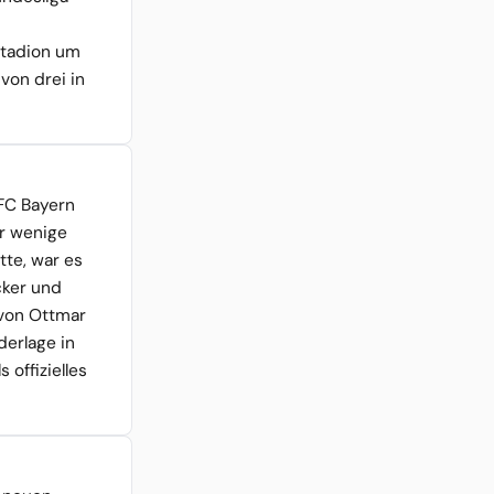
Stadion um
von drei in
FC Bayern
r wenige
te, war es
cker und
 von Ottmar
derlage in
 offizielles