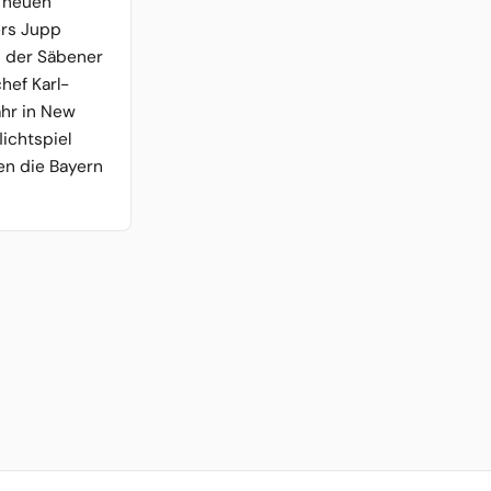
s neuen
ers Jupp
n der Säbener
hef Karl-
hr in New
lichtspiel
en die Bayern