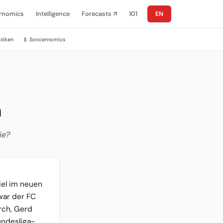
rnomics
Intelligence
Forecasts ↗
101
EN
stiken
Soccernomics
$
a
ie?
iel im neuen
war der FC
rch, Gerd
undesliga-