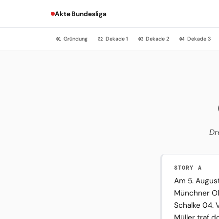
Akte Bundesliga
Gründung
Dekade 1
Dekade 2
Dekade 3
01
02
03
04
Dr
STORY A
Am 5. August
Münchner Oly
Schalke 04. 
Müller traf d