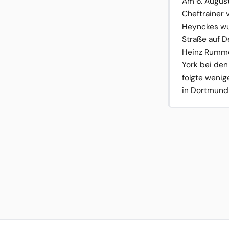
Am 6. August
Cheftrainer 
Heynckes wur
Straße auf D
Heinz Rumme
York bei den
folgte weni
in Dortmund 