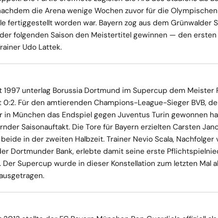
, nachdem die Arena wenige Wochen zuvor für die Olympischen
 fertiggestellt worden war. Bayern zog aus dem Grünwalder 
n der folgenden Saison den Meistertitel gewinnen — den ersten 
rainer Udo Lattek.
t 1997 unterlag Borussia Dortmund im Supercup dem Meister 
 0:2. Für den amtierenden Champions-League-Sieger BVB, de
r in München das Endspiel gegen Juventus Turin gewonnen hat
rnder Saisonauftakt. Die Tore für Bayern erzielten Carsten Jan
, beide in der zweiten Halbzeit. Trainer Nevio Scala, Nachfolger
 der Dortmunder Bank, erlebte damit seine erste Pflichtspielnie
 Der Supercup wurde in dieser Konstellation zum letzten Mal als
ausgetragen.