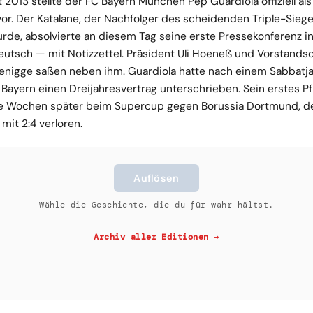
 2013 stellte der FC Bayern München Pep Guardiola offiziell al
vor. Der Katalane, der Nachfolger des scheidenden Triple-Sieg
de, absolvierte an diesem Tag seine erste Pressekonferenz i
eutsch — mit Notizzettel. Präsident Uli Hoeneß und Vorstandsc
nigge saßen neben ihm. Guardiola hatte nach einem Sabbatja
 Bayern einen Dreijahresvertrag unterschrieben. Sein erstes Pf
ge Wochen später beim Supercup gegen Borussia Dortmund, d
mit 2:4 verloren.
Auflösen
Wähle die Geschichte, die du für wahr hältst.
Archiv aller Editionen →