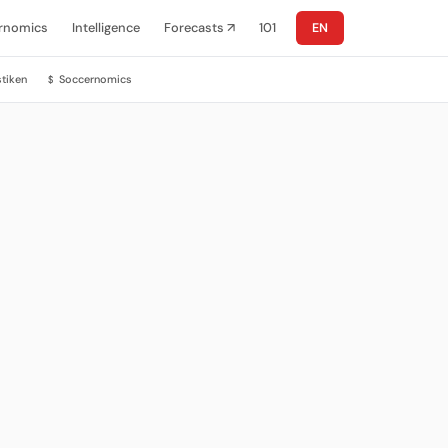
rnomics
Intelligence
Forecasts ↗
101
EN
stiken
Soccernomics
$