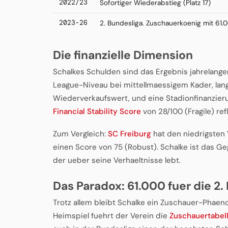
2022/23
Sofortiger Wiederabstieg (Platz 17)
2023-26
2. Bundesliga. Zuschauerkoenig mit 61.0
Die finanzielle Dimension
Schalkes Schulden sind das Ergebnis jahrelange
League-Niveau bei mittellmaessigem Kader, langf
Wiederverkaufswert, und eine Stadionfinanzierun
Financial Stability Score
von 28/100 (Fragile) refl
Zum Vergleich:
SC Freiburg
hat den niedrigsten 
einen Score von 75 (Robust). Schalke ist das Geg
der ueber seine Verhaeltnisse lebt.
Das Paradox: 61.000 fuer die 2. 
Trotz allem bleibt Schalke ein Zuschauer-Phae
Heimspiel fuehrt der Verein die
Zuschauertabell