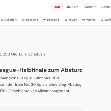
Hub
Die Akte
Vereine
Socce
Dekade 4
Dekade 5
Dekade 6
Aktuell
Vereine
Stati
05
06
07
08
09
10
: 200 Mio. Euro Schulden
eague-Halbfinale zum Absturz
hampions League. Halbfinale 2011,
am der freie Fall: 30 Spiele ohne Sieg, Abstieg
g. Eine Geschichte von Missmanagement,