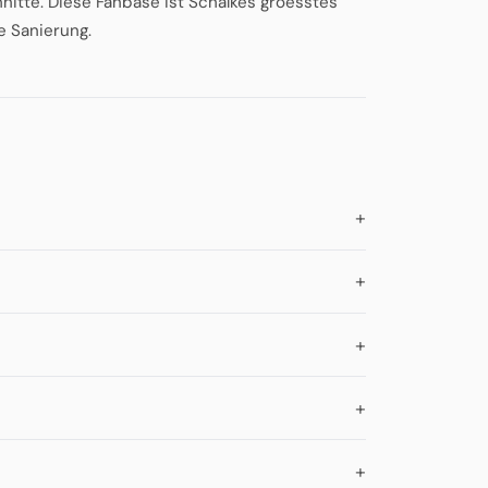
nitte. Diese Fanbase ist Schalkes groesstes
e Sanierung.