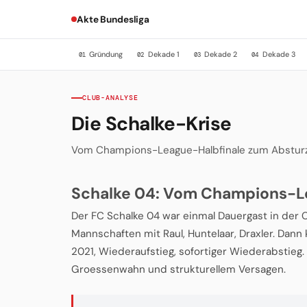
Akte Bundesliga
Gründung
Dekade 1
Dekade 2
Dekade 3
01
02
03
04
CLUB-ANALYSE
Die Schalke-Krise
Vom Champions-League-Halbfinale zum Absturz
Schalke 04: Vom Champions-L
Der FC Schalke 04 war einmal Dauergast in der C
Mannschaften mit Raul, Huntelaar, Draxler. Dann k
2021, Wiederaufstieg, sofortiger Wiederabstie
Groessenwahn und strukturellem Versagen.