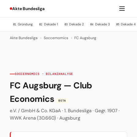
Akte Bundesliga
Gründung
Dekade 1
Dekade 2
Dekade 3
Dekade 4
01
02
03
04
05
Akte Bundesliga
›
Soccernomics
›
FC Augsburg
SOCCERNOMICS · BILANZANALYSE
FC Augsburg — Club
Economics
BETA
e.V. / GmbH & Co. KGaA · 1. Bundesliga · Gegr. 1907 ·
WWK Arena (30.660) · Augsburg