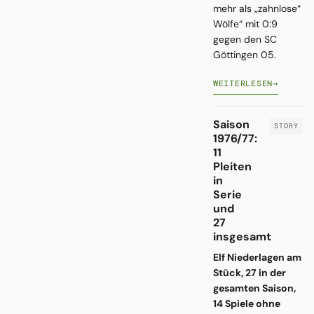
mehr als „zahnlose“
Wölfe“ mit 0:9
gegen den SC
Göttingen 05.
WEITERLESEN
→
Saison
1976/77:
11
Pleiten
in
Serie
und
27
insgesamt
Elf Niederlagen am
Stück, 27 in der
gesamten Saison,
14 Spiele ohne