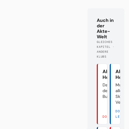
Auch in
der
Akte-
Welt
GLEICHES
KAPITEL ·
ANDERE
KLUBS
Akte
Akte
Heidenhei
Herth
Das Dorf in
Mutte
der
aller
Bundesliga
Skanda
Verei
DORT
DORT LESEN 
LESEN