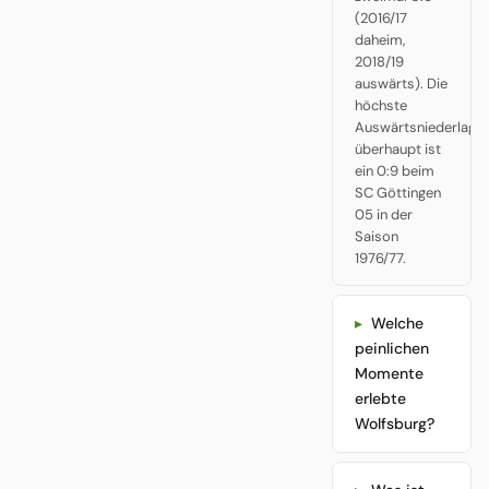
(2016/17
daheim,
2018/19
auswärts). Die
höchste
Auswärtsniederlage
überhaupt ist
ein 0:9 beim
SC Göttingen
05 in der
Saison
1976/77.
Welche
peinlichen
Momente
erlebte
Wolfsburg?