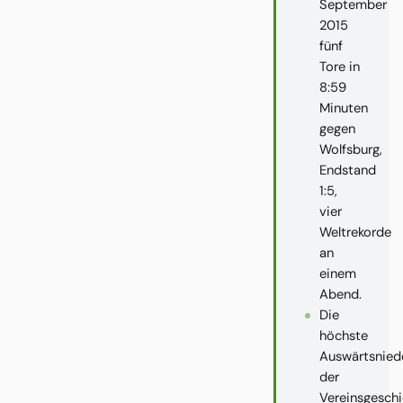
September
2015
fünf
Tore in
8:59
Minuten
gegen
Wolfsburg,
Endstand
1:5,
vier
Weltrekorde
an
einem
Abend.
Die
höchste
Auswärtsnied
der
Vereinsgesch