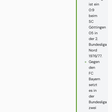
ist ein
0:9
beim
SC
Göttingen
05 in
der 2.
Bundesliga
Nord
1976/77.
Gegen
den
FC
Bayern
setzt
es in
der
Bundesliga
zwei