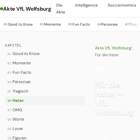
Die
Intelligence
Soccernomics
Akte VfL Wolfsburg
Akte
Good to Know
Momente
Fun Facts
Personae
Tragi
01
02
03
04
05
KAPITEL
Akte VfL Wolfsburg
/
Good to Know
01
Für die Hater
Momente
02
06
·
HATER
Fun Facts
03
Personae
Für die
04
Tragisch
Hater —
05
Hater
VfL
06
Wolfsburg
OMG
07
Worte
08
UEFA Cup
Lover
09
2008/09: Ein
Figuren
10
großer