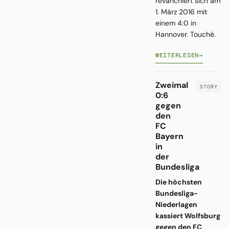
revanchiert sich am
1. März 2016 mit
einem 4:0 in
Hannover. Touché.
WEITERLESEN
→
Zweimal
0:6
gegen
den
FC
Bayern
in
der
Bundesliga
Die höchsten
Bundesliga-
Niederlagen
kassiert Wolfsburg
gegen den FC