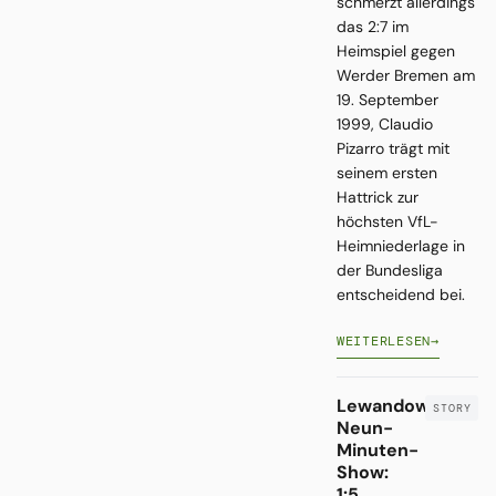
schmerzt allerdings
das 2:7 im
Heimspiel gegen
Werder Bremen am
19. September
1999, Claudio
Pizarro trägt mit
seinem ersten
Hattrick zur
höchsten VfL-
Heimniederlage in
der Bundesliga
entscheidend bei.
WEITERLESEN
→
Lewandowskis
Neun-
Minuten-
Show:
1:5