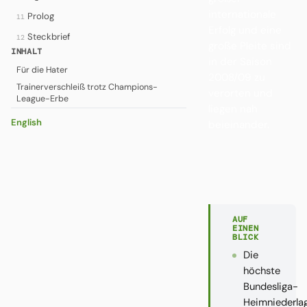
internationale
Prolog
11
Erfolg und eine
Steckbrief
12
große Pleite sind
INHALT
in der Saison
Für die Hater
2008/09 zu
Trainerverschleiß trotz Champions-
verorten und
League-Erbe
liegen nah
English
beieinander.
AUF
EINEN
BLICK
Die
höchste
Bundesliga-
Heimniederla