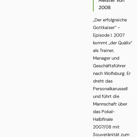
Meister von
2009.
„Der erfolgreiche
Gottkaiser“ –
Episode I. 2007
kommt „der Quälix“
als Trainer,
Manager und
Geschäftsführer
nach Wolfsburg. Er
dreht das
Personalkarussell
und führt die
Mannschaft über
das Pokal-
Halbfinale
2007/08 mit
Souveränität zum