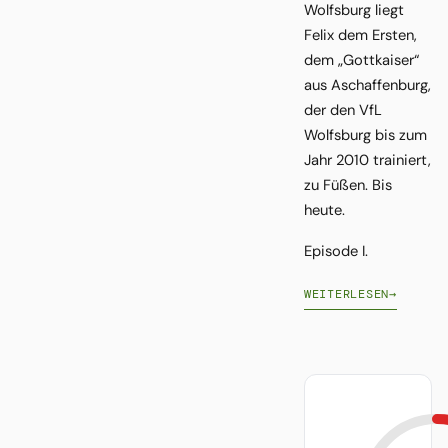
Wolfsburg liegt
Felix dem Ersten,
dem „Gottkaiser“
aus Aschaffenburg,
der den VfL
Wolfsburg bis zum
Jahr 2010 trainiert,
zu Füßen. Bis
heute.
Episode I.
WEITERLESEN
→