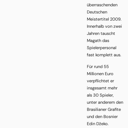
überraschenden
Deutschen
Meistertitel 2009.
Innerhalb von zwei
Jahren tauscht
Magath das
Spielerpersonal
fast komplett aus.
Für rund 55
Millionen Euro
verpflichtet er
insgesamt mehr
als 30 Spieler,
unter anderem den
Brasilianer Grafite
und den Bosnier
Edin Džeko.