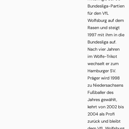
Bundesliga-Partien
für den VfL
Wolfsburg auf dem
Rasen und steigt
1997 mit ihm in die
Bundesliga auf.
Nach vier Jahren
im Wölfe-Trikot
wechselt er zum
Hamburger SV.
Präger wird 1998
zu Niedersachsens
Fußballer des
Jahres gewählt,
kehrt von 2002 bis
2004 als Profi
zurück und bleibt
dem VfL Wolfsburg