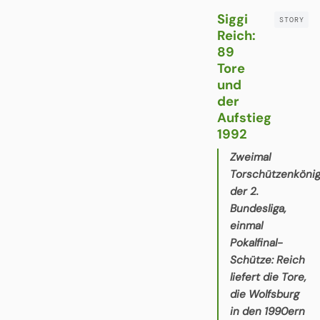
Siggi
Reich:
89
Tore
und
der
Aufstieg
1992
Zweimal
Torschützenköni
der 2.
Bundesliga,
einmal
Pokalfinal-
Schütze: Reich
liefert die Tore,
die Wolfsburg
in den 1990ern