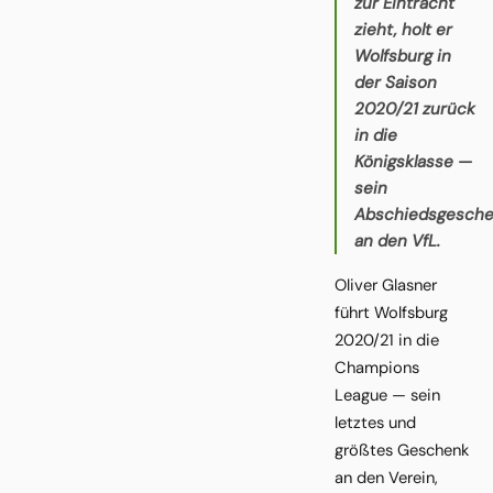
zur Eintracht
zieht, holt er
Wolfsburg in
der Saison
2020/21 zurück
in die
Königsklasse —
sein
Abschiedsgesch
an den VfL.
Oliver Glasner
führt Wolfsburg
2020/21 in die
Champions
League — sein
letztes und
größtes Geschenk
an den Verein,