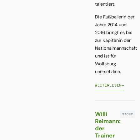
talentiert.
Die Fußballerin der
Jahre 2014 und
2016 bringt es bis
zur Kapitänin der
Nationalmannschaft
und ist für
Wolfsburg
unersetzlich.
WEITERLESEN
→
Willi
Reimann:
der
Trainer