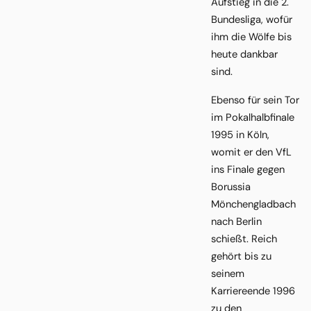
Aufstieg in die 2.
Bundesliga, wofür
ihm die Wölfe bis
heute dankbar
sind.
Ebenso für sein Tor
im Pokalhalbfinale
1995 in Köln,
womit er den VfL
ins Finale gegen
Borussia
Mönchengladbach
nach Berlin
schießt. Reich
gehört bis zu
seinem
Karriereende 1996
zu den