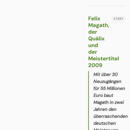
Felix
Magath,
der
Quälix
und
der
Meistertitel
2009
Mit über 30
Neuzugängen
für 55 Millionen
Euro baut
Magath in zwei
Jahren den
überraschenden
deutschen