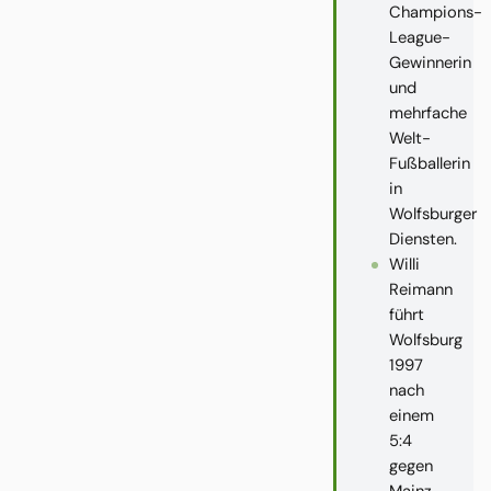
Champions-
League-
Gewinnerin
und
mehrfache
Welt-
Fußballerin
in
Wolfsburger
Diensten.
Willi
Reimann
führt
Wolfsburg
1997
nach
einem
5:4
gegen