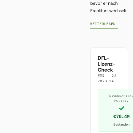
bevor er nach
Frankfurt wechselt.
WEITERLESEN
→
DFL-
Lizenz-
Check
WOB · GJ
2023-24
EIGENKAPITA
POSITIV
✓
€76.4M
Bestanden