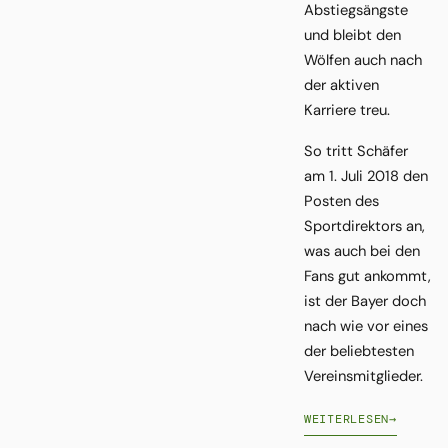
Abstiegsängste
und bleibt den
Wölfen auch nach
der aktiven
Karriere treu.
So tritt Schäfer
am 1. Juli 2018 den
Posten des
Sportdirektors an,
was auch bei den
Fans gut ankommt,
ist der Bayer doch
nach wie vor eines
der beliebtesten
Vereinsmitglieder.
WEITERLESEN
→