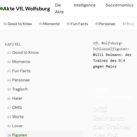
Die
Intelligence
Soccernomics
Akte VfL Wolfsburg
Akte
Good to Know
Momente
Fun Facts
Personae
Tragi
01
02
03
04
05
VfL Wolfsburg
›
KAPITEL
Schlüsselfiguren
›
Good to Know
01
Willi Reimann: der
Trainer des 5:4
Momente
02
gegen Mainz
Fun Facts
03
Personae
04
Tragisch
05
FIGUREN
·
SCHLÜSSELFIGUREN
Hater
06
Willi
OMG
07
Reimann:
Worte
08
der Trainer
Lover
09
des 5:4
Figuren
10