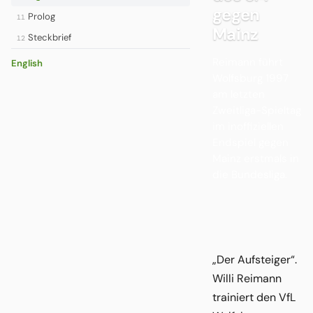
gegen
Prolog
11
Mainz
Steckbrief
12
Reimann führt
English
Wolfsburg 1997
am letzten
Zweitliga-Spieltag
im inoffiziellen
Endspiel gegen
Mainz erstmals in
die Bundesliga.
„Der Aufsteiger“.
Willi Reimann
trainiert den VfL