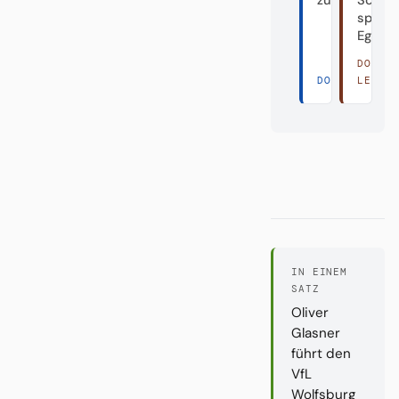
zum Fahrstuh
Schön
spiele
Egal.
DORT
DORT LESEN 
LESEN
IN EINEM
SATZ
Oliver
Glasner
führt den
VfL
Wolfsburg