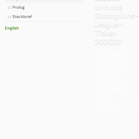
und das
Prolog
11
Champions-
Steckbrief
12
League-
English
Ticket
2020/21
Bevor Glasner zur
Eintracht zieht,
holt er Wolfsburg
in der Saison
2020/21 zurück in
die Königsklasse
— sein
Abschiedsgeschen
an den VfL.