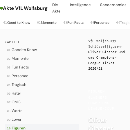
Die
Intelligence
Soccernomics
Akte VfL Wolfsburg
Akte
Good to Know
Momente
Fun Facts
Personae
Tragi
01
02
03
04
05
VfL Wolfsburg
›
KAPITEL
Schlüsselfiguren
›
Good to Know
01
Oliver Glasner und
das Champions-
Momente
02
League-Ticket
Fun Facts
03
2020/21
Personae
04
Tragisch
05
FIGUREN
·
Hater
06
GLASNERS
OMG
07
CHAMPIONS-
LEAGUE-COUP
Worte
08
Oliver
Lover
09
Glasner
Figuren
10