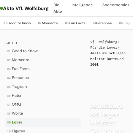
Die
Intelligence
Soccernomics
Akte VfL Wolfsburg
Akte
Good to Know
Momente
Fun Facts
Personae
Tragi
01
02
03
04
05
VfL Wolfsburg
›
KAPITEL
Für die Lover
›
Good to Know
01
Amateure schlagen
Meister Dortmund
Momente
02
2001
Fun Facts
03
Personae
04
Tragisch
05
LOVER
·
GOLDENE ÄRA
Hater
06
Amateure
OMG
07
schlagen
Worte
08
Meister
Lover
09
Dortmund
Figuren
10