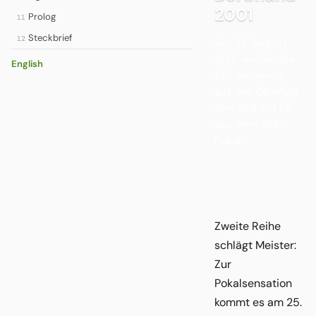
2001
Prolog
11
Steckbrief
12
Am 25. August
2001 werfen die
English
VfL-Amateure
aus der Oberliga
den BVB mit 1:0
aus dem DFB-
Pokal.
Zweite Reihe
schlägt Meister:
Zur
Pokalsensation
kommt es am 25.