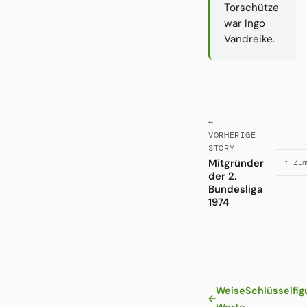
Torschütze
war Ingo
Vandreike.
←
VORHERIGE
STORY
Mitgründer
↑ Zu
der 2.
Bundesliga
1974
Weise
Schlüsselfig
←
Worte