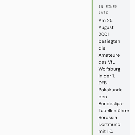
IN EINEM
SATZ
Am 25.
August
2001
besiegten
die
Amateure
des VfL
Wolfsburg
in der 1.
DFB-
Pokalrunde
den
Bundesliga-
Tabellenführer
Borussia
Dortmund
mit 1:0.