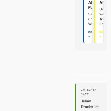
Akte
Akte
Paderborn
Die
Skandalclub
westfä
unter
Traine
Weiden
Schau
DORT LESEN
DORT 
→
→
IN EINEM
SATZ
Julian
Draxler ist