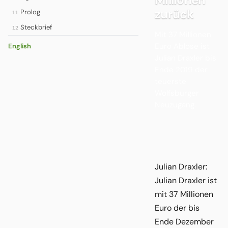
zurück
Prolog
11
Steckbrief
12
Mit 37 Millionen
Euro Ablöse ist
English
Julian Draxler bis
Ende 2019 der
teuerste
Wolfsburger
Neuzugang.
Julian Draxler:
Julian Draxler ist
mit 37 Millionen
Euro der bis
Ende Dezember