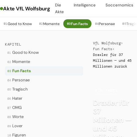
Die
Intelligence
Soccernomics
Akte VfL Wolfsburg
Akte
Good to Know
Momente
Fun Facts
Personae
Tragi
01
02
03
04
05
VfL Wolfsburg
›
KAPITEL
Fun Facts
›
Good to Know
01
Draxler für 37
Millionen — und 45
Momente
02
Millionen zurück
Fun Facts
03
Personae
04
Tragisch
05
·
FUN FACTS
Hater
06
Draxler für
OMG
07
37
Worte
08
Millionen —
Lover
und 45
09
Millionen
Figuren
10