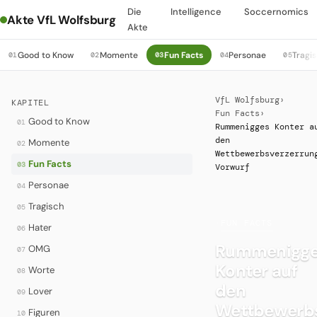
Die
Intelligence
Soccernomics
Akte VfL Wolfsburg
Akte
Good to Know
Momente
Fun Facts
Personae
Tragi
01
02
03
04
05
VfL Wolfsburg
›
KAPITEL
Fun Facts
›
Good to Know
01
Rummenigges Konter a
den
Momente
02
Wettbewerbsverzerrun
Fun Facts
03
Vorwurf
Personae
04
Tragisch
05
·
FUN FACTS
Hater
06
Rummenigg
OMG
07
Konter auf
Worte
08
den
Lover
09
Wettbewerbs
Figuren
10