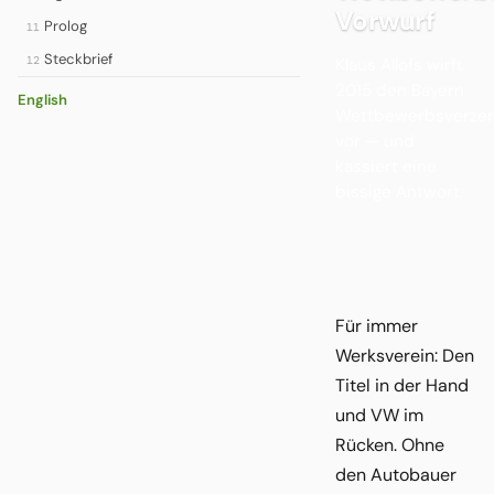
Vorwurf
Prolog
11
Steckbrief
12
Klaus Allofs wirft
2015 den Bayern
English
Wettbewerbsverzer
vor — und
kassiert eine
bissige Antwort.
Für immer
Werksverein: Den
Titel in der Hand
und VW im
Rücken. Ohne
den Autobauer