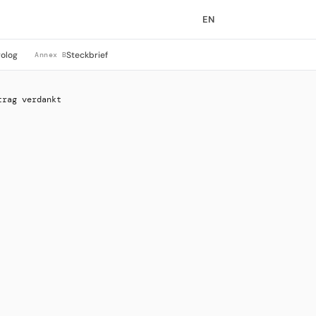
EN
rolog
Steckbrief
Annex B
trag verdankt