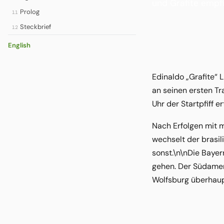
und Grafite empfi
Prolog
11
Steckbrief
12
English
Edinaldo „Grafite“ 
an seinen ersten Tr
Uhr der Startpfiff e
Nach Erfolgen mit 
wechselt der brasil
sonst.\n\nDie Bayer
gehen. Der Südameri
Wolfsburg überhaup