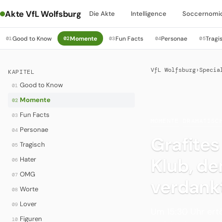
Akte VfL Wolfsburg
Die Akte
Intelligence
Soccernomi
Good to Know
Momente
Fun Facts
Personae
Tragi
01
02
03
04
05
VfL Wolfsburg
›
Specia
KAPITEL
Good to Know
01
Momente
02
Fun Facts
03
MOMENTE
·
DRAMATISC
Personae
04
Grafites
Tragisch
05
Klub, de
Hater
06
OMG
07
verdank
Worte
08
Lover
09
Um 15:30 Uhr ertö
Figuren
10