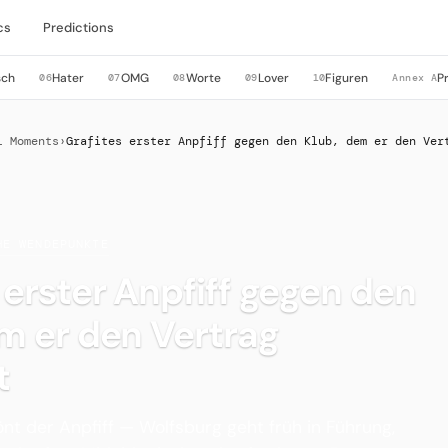
cs
Predictions
sch
Hater
OMG
Worte
Lover
Figuren
P
06
07
08
09
10
Annex A
l Moments
›
Grafites erster Anpfiff gegen den Klub, dem er den Ver
HE WENDEPUNKTE
 erster Anpfiff gegen den
m er den Vertrag
t
nt der Anpfiff — Wolfsburg geht früh in Führung,