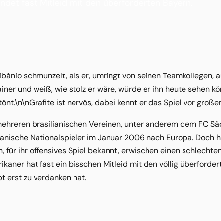
ndet fast Mitleid mit den überforderten Bayern.
Libânio schmunzelt, als er, umringt von seinen Teamkollegen, a
ainer und weiß, wie stolz er wäre, würde er ihn heute sehen k
rtönt.\n\nGrafite ist nervös, dabei kennt er das Spiel vor groß
mehreren brasilianischen Vereinen, unter anderem dem FC São
ianische Nationalspieler im Januar 2006 nach Europa. Doch he
n, für ihr offensives Spiel bekannt, erwischen einen schlechten
kaner hat fast ein bisschen Mitleid mit den völlig überforder
t erst zu verdanken hat.