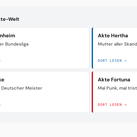
kte-Welt
enheim
Akte Hertha
der Bundesliga
Mutter aller Skan
→
DORT LESEN →
ke
Akte Fortuna
 Deutscher Meister
Mal Punk, mal tris
→
DORT LESEN →