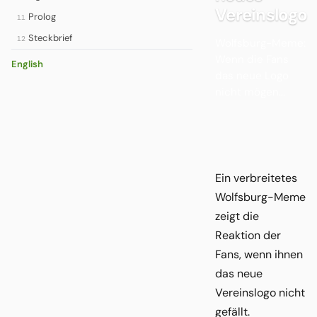
Vereinslogo
Prolog
11
Steckbrief
12
Wolfsburg-Meme:
Wenn die Fans
English
das neue Logo
nicht mögen...
Ein verbreitetes
Wolfsburg-Meme
zeigt die
Reaktion der
Fans, wenn ihnen
das neue
Vereinslogo nicht
gefällt.