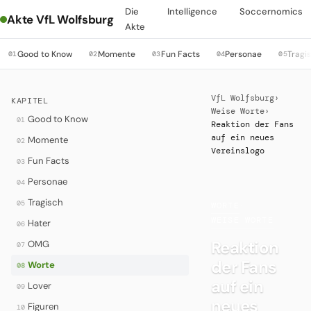
Die
Intelligence
Soccernomics
Akte VfL Wolfsburg
Akte
Good to Know
Momente
Fun Facts
Personae
Tragi
01
02
03
04
05
VfL Wolfsburg
›
KAPITEL
Weise Worte
›
Good to Know
01
Reaktion der Fans
auf ein neues
Momente
02
Vereinslogo
Fun Facts
03
Personae
04
Tragisch
05
WORTE
·
WEISE WORTE
Hater
06
Reaktion
OMG
07
der Fans
Worte
08
auf ein
Lover
09
neues
Figuren
10