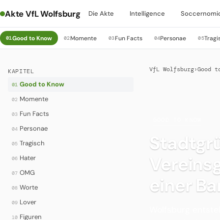
Akte VfL Wolfsburg
Die Akte
Intelligence
Soccernomi
Good to Know
Momente
Fun Facts
Personae
Tragi
01
02
03
04
05
VfL Wolfsburg
›
Good t
KAPITEL
Good to Know
01
Momente
02
Fun Facts
03
·
GOOD TO KNOW
Personae
04
Stadtgr
Tragisch
05
Vereinsg
Hater
06
OMG
07
einer Ba
Worte
08
Lover
09
Wolfsburg entste
Figuren
10