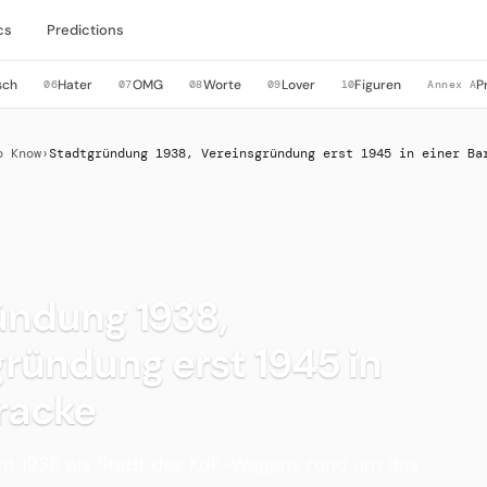
cs
Predictions
sch
Hater
OMG
Worte
Lover
Figuren
P
06
07
08
09
10
Annex A
o Know
›
Stadtgründung 1938, Vereinsgründung erst 1945 in einer Ba
ündung 1938,
ründung erst 1945 in
racke
ht 1938 als Stadt des KdF-Wagens rund um das