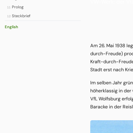
VW-Werk; der VfL 
Prolog
11
Steckbrief
12
English
Am 26. Mai 1938 leg
durch-Freude) prod
Kraft-durch-Freude
Stadt erst nach Kri
Im selben Jahr grü
höherklassig in der
VfL Wolfsburg erfol
Baracke in der Reis