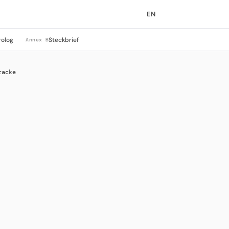
EN
rolog
Steckbrief
Annex B
racke