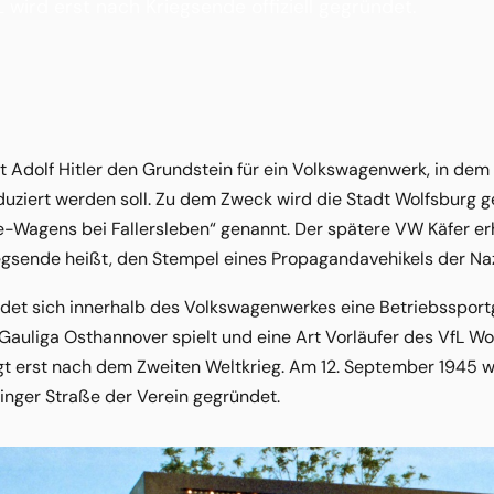
wird erst nach Kriegsende offiziell gegründet.
t Adolf Hitler den Grundstein für ein Volkswagenwerk, in de
uziert werden soll. Zu dem Zweck wird die Stadt Wolfsburg 
-Wagens bei Fallersleben“ genannt. Der spätere VW Käfer erh
egsende heißt, den Stempel eines Propagandavehikels der Naz
ndet sich innerhalb des Volkswagenwerkes eine Betriebssport
 Gauliga Osthannover spielt und eine Art Vorläufer des VfL Wol
gt erst nach dem Zweiten Weltkrieg. Am 12. September 1945 w
linger Straße der Verein gegründet.