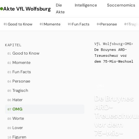
Die
Intelligence
Soccernomics
Akte VfL Wolfsburg
Akte
Good to Know
Momente
Fun Facts
Personae
Tragi
01
02
03
04
05
VfL Wolfsburg
›
OMG
›
KAPITEL
De Bruynes ARD-
Good to Know
01
Treueschwur vor
dem 75-Mio-Wechsel
Momente
02
Fun Facts
03
Personae
04
·
OMG
Tragisch
05
De Bruynes
Hater
06
ARD-
OMG
07
Treueschwu
Worte
08
vor dem
Lover
09
75-Mio-
Figuren
10