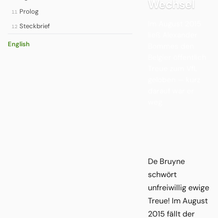
Wechsel
Prolog
11
Im August 2015
Steckbrief
12
ließ Alexander
English
Bommes den
Belgier öffentlich
Treue zum VfL
geloben — kurz
darauf war er
weg.
De Bruyne
schwört
unfreiwillig ewige
Treue! Im August
2015 fällt der